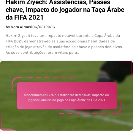
Hakim Ziyech: Assistências, Passes
chave, Impacto do jogador na Taça Árabe
da FIFA 2021
by Nora Almasi
06/02/2026
Hakim Ziyech teve um impacto notável durante a Copa Árabe da
FIFA 2021, demonstrando as suas excecionais habilidades de
criação de jogo através de assistências chave e passes decisivos.
As suas contribuições foram vitais para…