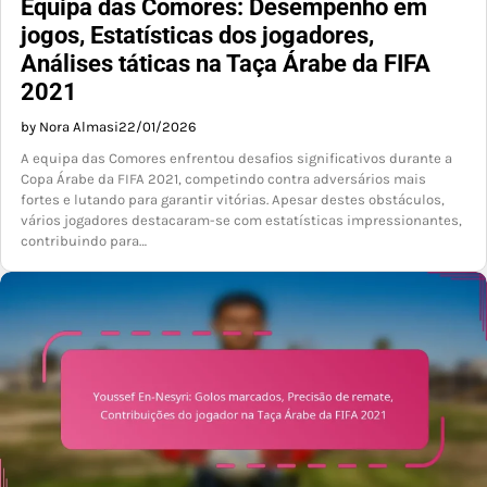
Equipa das Comores: Desempenho em
jogos, Estatísticas dos jogadores,
Análises táticas na Taça Árabe da FIFA
2021
by Nora Almasi
22/01/2026
A equipa das Comores enfrentou desafios significativos durante a
Copa Árabe da FIFA 2021, competindo contra adversários mais
fortes e lutando para garantir vitórias. Apesar destes obstáculos,
vários jogadores destacaram-se com estatísticas impressionantes,
contribuindo para…