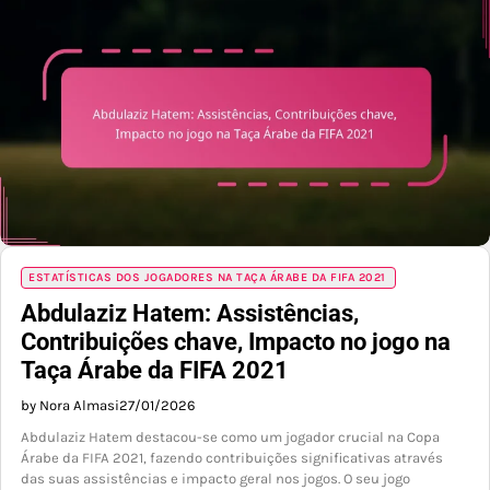
ESTATÍSTICAS DOS JOGADORES NA TAÇA ÁRABE DA FIFA 2021
Abdulaziz Hatem: Assistências,
Contribuições chave, Impacto no jogo na
Taça Árabe da FIFA 2021
by Nora Almasi
27/01/2026
Abdulaziz Hatem destacou-se como um jogador crucial na Copa
Árabe da FIFA 2021, fazendo contribuições significativas através
das suas assistências e impacto geral nos jogos. O seu jogo