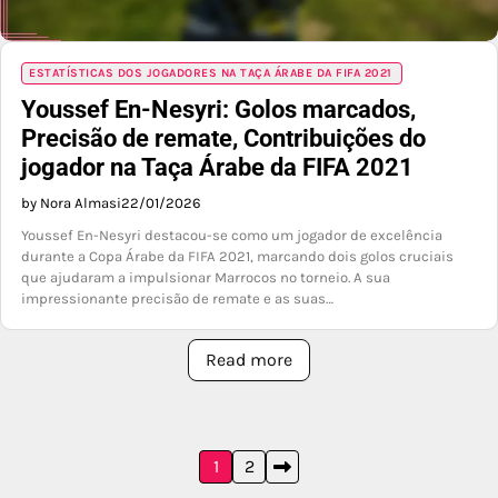
ESTATÍSTICAS DOS JOGADORES NA TAÇA ÁRABE DA FIFA 2021
Youssef En-Nesyri: Golos marcados,
Precisão de remate, Contribuições do
jogador na Taça Árabe da FIFA 2021
by Nora Almasi
22/01/2026
Youssef En-Nesyri destacou-se como um jogador de excelência
durante a Copa Árabe da FIFA 2021, marcando dois golos cruciais
que ajudaram a impulsionar Marrocos no torneio. A sua
impressionante precisão de remate e as suas…
Read more
Posts
1
2