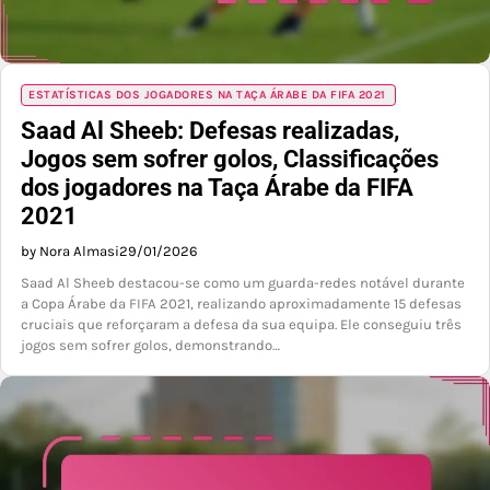
ESTATÍSTICAS DOS JOGADORES NA TAÇA ÁRABE DA FIFA 2021
Saad Al Sheeb: Defesas realizadas,
Jogos sem sofrer golos, Classificações
dos jogadores na Taça Árabe da FIFA
2021
by Nora Almasi
29/01/2026
Saad Al Sheeb destacou-se como um guarda-redes notável durante
a Copa Árabe da FIFA 2021, realizando aproximadamente 15 defesas
cruciais que reforçaram a defesa da sua equipa. Ele conseguiu três
jogos sem sofrer golos, demonstrando…