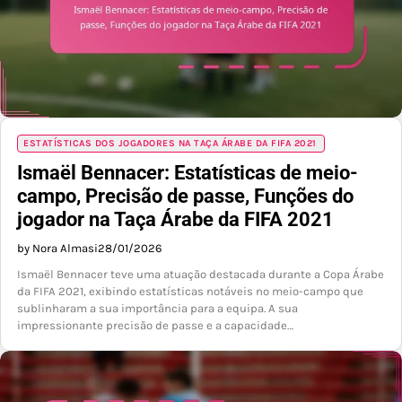
ESTATÍSTICAS DOS JOGADORES NA TAÇA ÁRABE DA FIFA 2021
Ismaël Bennacer: Estatísticas de meio-
campo, Precisão de passe, Funções do
jogador na Taça Árabe da FIFA 2021
by Nora Almasi
28/01/2026
Ismaël Bennacer teve uma atuação destacada durante a Copa Árabe
da FIFA 2021, exibindo estatísticas notáveis no meio-campo que
sublinharam a sua importância para a equipa. A sua
impressionante precisão de passe e a capacidade…