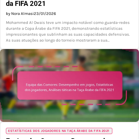
da FIFA 2021
by Nora Almasi
23/01/2026
Mohammed Al Owais teve um impacto notável como guarda-redes
durante a Copa Árabe da FIFA 2021, demonstrando estatísticas
impressionantes que sublinham as suas capacidades defensivas.
As suas atuações ao longo do torneio mostraram a sua…
ESTATÍSTICAS DOS JOGADORES NA TAÇA ÁRABE DA FIFA 2021