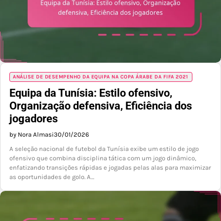
ANÁLISE DE DESEMPENHO DA EQUIPA NA COPA ÁRABE DA FIFA 2021
Equipa da Tunísia: Estilo ofensivo,
Organização defensiva, Eficiência dos
jogadores
by Nora Almasi
30/01/2026
A seleção nacional de futebol da Tunísia exibe um estilo de jogo
ofensivo que combina disciplina tática com um jogo dinâmico,
enfatizando transições rápidas e jogadas pelas alas para maximizar
as oportunidades de golo. A…