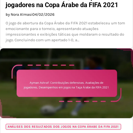
jogadores na Copa Árabe da FIFA 2021
by Nora Almasi
04/02/2026
O jogo de abertura da Copa Árabe da FIFA 2021 estabeleceu um tom
emocionante para o torneio, apresentando atuações
impressionantes e exibições táticas que moldaram o resultado do
jogo. Concluindo com um apertado 1-0, a…
ANÁLISES DOS RESULTADOS DOS JOGOS NA COPA ÁRABE DA FIFA 2021