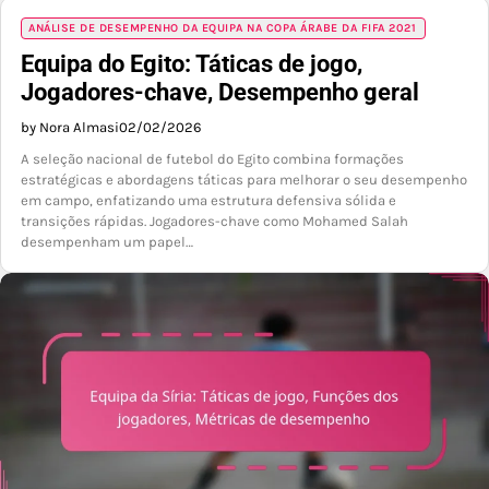
ANÁLISE DE DESEMPENHO DA EQUIPA NA COPA ÁRABE DA FIFA 2021
Equipa do Egito: Táticas de jogo,
Jogadores-chave, Desempenho geral
by Nora Almasi
02/02/2026
A seleção nacional de futebol do Egito combina formações
estratégicas e abordagens táticas para melhorar o seu desempenho
em campo, enfatizando uma estrutura defensiva sólida e
transições rápidas. Jogadores-chave como Mohamed Salah
desempenham um papel…