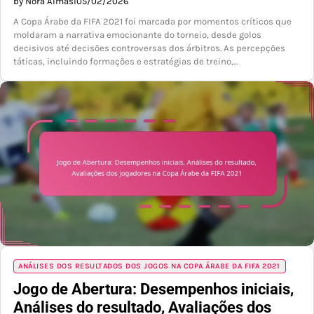
by Nora Almasi
05/02/2026
A Copa Árabe da FIFA 2021 foi marcada por momentos críticos que
moldaram a narrativa emocionante do torneio, desde golos
decisivos até decisões controversas dos árbitros. As percepções
táticas, incluindo formações e estratégias de treino,…
ANÁLISES DOS RESULTADOS DOS JOGOS NA COPA ÁRABE DA FIFA 2021
Jogo de Abertura: Desempenhos iniciais,
Análises do resultado, Avaliações dos