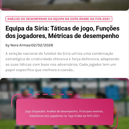
ANÁLISE DE DESEMPENHO DA EQUIPA NA COPA ÁRABE DA FIFA 2021
Equipa da Síria: Táticas de jogo, Funções
dos jogadores, Métricas de desempenho
by Nora Almasi
02/02/2026
A seleção nacional de futebol da Síria utiliza uma combinação
estratégica de criatividade ofensiva e força defensiva, adaptando
as suas táticas com base nos adversários. Cada jogador tem um
papel específico que melhora a coesão…