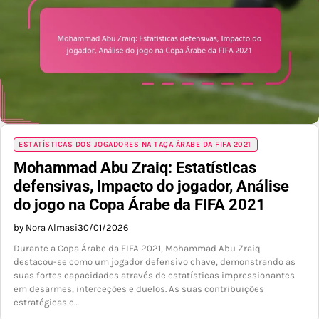
ESTATÍSTICAS DOS JOGADORES NA TAÇA ÁRABE DA FIFA 2021
Mohammad Abu Zraiq: Estatísticas
defensivas, Impacto do jogador, Análise
do jogo na Copa Árabe da FIFA 2021
by Nora Almasi
30/01/2026
Durante a Copa Árabe da FIFA 2021, Mohammad Abu Zraiq
destacou-se como um jogador defensivo chave, demonstrando as
suas fortes capacidades através de estatísticas impressionantes
em desarmes, interceções e duelos. As suas contribuições
estratégicas e…