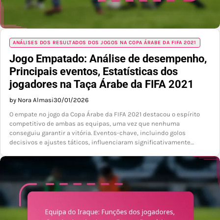
ANÁLISES DOS RESULTADOS DOS JOGOS NA COPA ÁRABE DA FIFA 2021
Jogo Empatado: Análise de desempenho,
Principais eventos, Estatísticas dos
jogadores na Taça Árabe da FIFA 2021
by Nora Almasi
30/01/2026
O empate no jogo da Copa Árabe da FIFA 2021 destacou o espírito
competitivo de ambas as equipas, uma vez que nenhuma
conseguiu garantir a vitória. Eventos-chave, incluindo golos
decisivos e ajustes táticos, influenciaram significativamente…